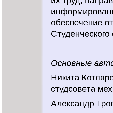
их труд, напра
информировани
обеспечение о
Студенческого 
Основные авт
Никита Котляро
студсовета мех
Александр Тро