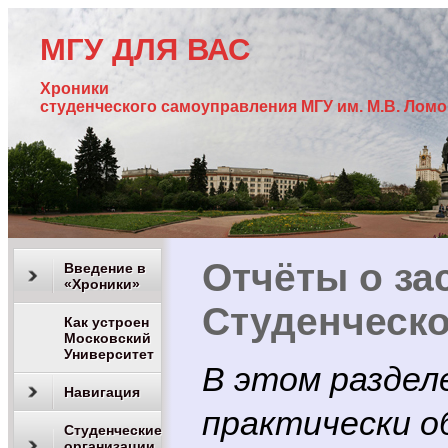
МГУ ДЛЯ ВАС
Хроники
студенческого самоуправления МГУ им. М.В. Лом
Отчёты о за
Введение в
«Хроники»
Студенческо
Как устроен
Московский
Университет
В этом раздел
Навигация
практически об
Студенческие
организации