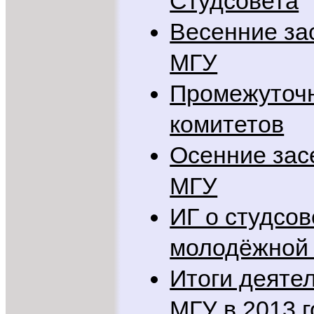
Студсовета
Весенние за
МГУ
Промежуточн
комитетов
Осенние зас
МГУ
ИГ о студсов
молодёжной 
Итоги деяте
МГУ в 2013 г