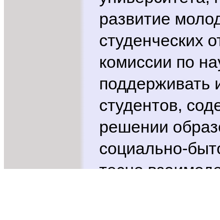
развитие моло
студенческих о
комиссии по на
поддерживать 
студентов, сод
решении образ
социально-быт
тесно взаимоде
органами упра
и общественны