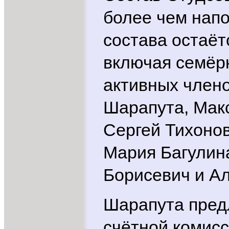
более чем напо
состава остаёт
включая семёр
активных член
Шарапута, Мак
Сергей Тихонов
Мария Багулин
Борисевич и Ал
Шарапута предл
счётной комис