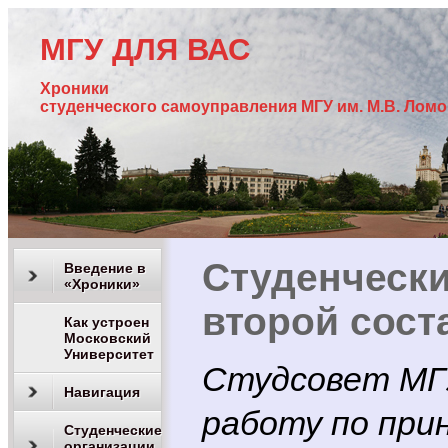
МГУ ДЛЯ ВАС
Хроники
студенческого самоуправления МГУ им. М.В. Лом
Студенчески
Введение в
«Хроники»
второй соста
Как устроен
Московский
Университет
Студсовет МГ
Навигация
работу по при
Студенческие
организации